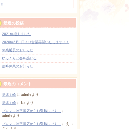
1月
最近の投稿
2021年迎えました
2020年6月1日より営業再開いたします！！
休業延長のおしらせ
ゆっくりと春を感じる
臨時休業のお知らせ
最近のコメント
早速１輪
に
admin
より
早速１輪
に
kei
より
ブロンマは平塚店からお引越しです。
に
admin
より
ブロンマは平塚店からお引越しです。
に
えい
さん
より