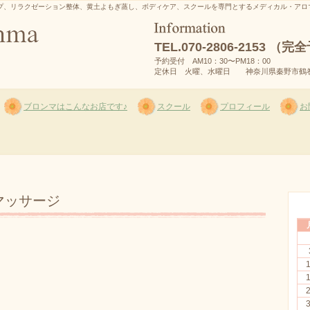
プ、リラクゼーション整体、黄土よもぎ蒸し、ボディケア、スクールを専門とするメディカル・アロ
TEL.
070-2806-2153 （
予約受付 AM10：30〜PM18：00
定休日 火曜、水曜日 神奈川県秦野市鶴巻南2
ブロンマはこんなお店です♪
スクール
プロフィール
お
マッサージ