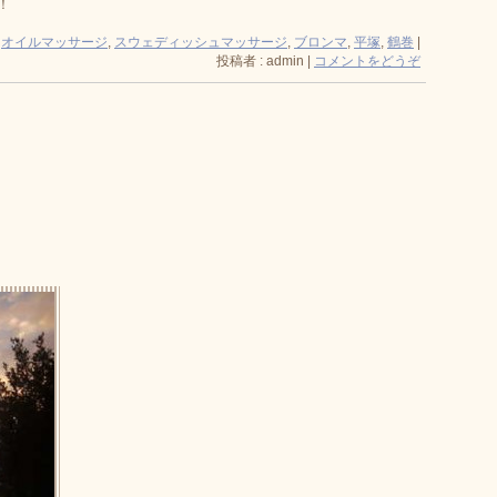
！
:
オイルマッサージ
,
スウェディッシュマッサージ
,
ブロンマ
,
平塚
,
鶴巻
|
投稿者 : admin
|
コメントをどうぞ