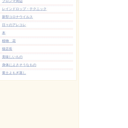
ブロンマ周辺
レインドロップ・テクニック
新型コロナウイルス
日々のアレコレ
本
植物 花
猫店長
美味しいもの
身体によさそうなもの
黄土よもぎ蒸し