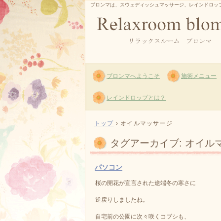
ブロンマは、スウェディッシュマッサージ、レインドロッ
ブロンマへようこそ
施術メニュー
レインドロップとは？
トップ
›
オイルマッサージ
タグアーカイブ:
オイル
パソコン
桜の開花が宣言された途端冬の寒さに
逆戻りしましたね。
自宅前の公園に次々咲くコブシも、