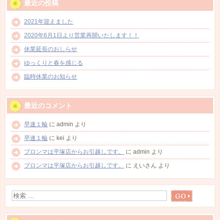
最近の投稿
2021年迎えました
2020年6月1日より営業再開いたします！！
休業延長のおしらせ
ゆっくりと春を感じる
臨時休業のお知らせ
最近のコメント
早速１輪
に
admin
より
早速１輪
に
kei
より
ブロンマは平塚店からお引越しです。
に
admin
より
ブロンマは平塚店からお引越しです。
に
えいさん
より