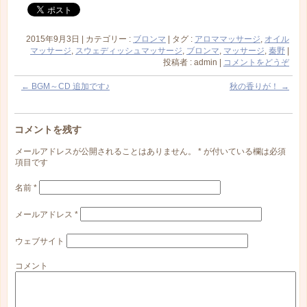
2015年9月3日
|
カテゴリー :
ブロンマ
|
タグ :
アロママッサージ
,
オイル
マッサージ
,
スウェディッシュマッサージ
,
ブロンマ
,
マッサージ
,
秦野
|
投稿者 : admin
|
コメントをどうぞ
←
BGM～CD 追加です♪
秋の香りが！
→
コメントを残す
メールアドレスが公開されることはありません。
*
が付いている欄は必須
項目です
名前
*
メールアドレス
*
ウェブサイト
コメント