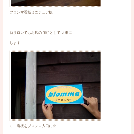
ブロンマ看板ミニチュア版
新サロンでもお店の “顔” として 大事に
します。
ミニ看板をブロンマ入口に☆