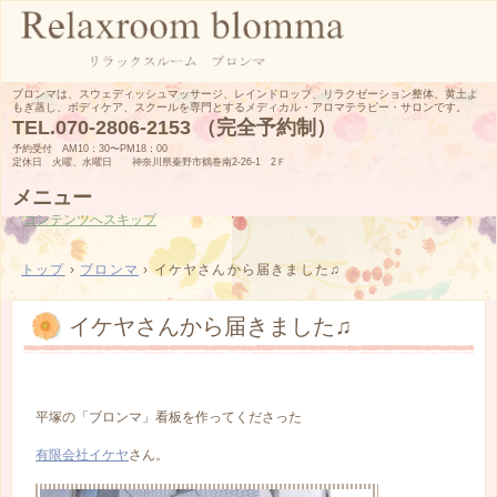
ブロンマは、スウェディッシュマッサージ、レインドロップ、リラクゼーション整体、黄土よ
もぎ蒸し、ボディケア、スクールを専門とするメディカル・アロマテラピー・サロンです。
TEL.
070-2806-2153 （完全予約制）
予約受付 AM10：30〜PM18：00
定休日 火曜、水曜日 神奈川県秦野市鶴巻南2-26-1 2Ｆ
メニュー
コンテンツへスキップ
トップ
›
ブロンマ
›
イケヤさんから届きました♫
イケヤさんから届きました♫
平塚の「ブロンマ」看板を作ってくださった
有限会社イケヤ
さん。