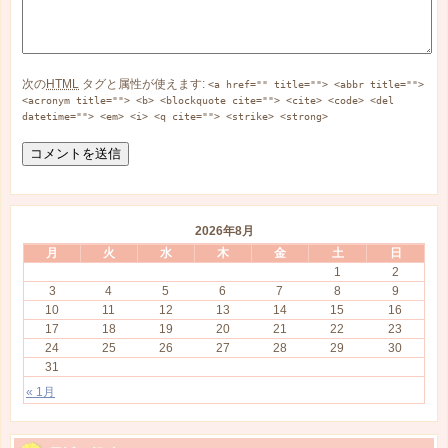
次の
HTML
タグと属性が使えます:
<a href="" title=""> <abbr title="">
<acronym title=""> <b> <blockquote cite=""> <cite> <code> <del
datetime=""> <em> <i> <q cite=""> <strike> <strong>
2026年8月
月
火
水
木
金
土
日
1
2
3
4
5
6
7
8
9
10
11
12
13
14
15
16
17
18
19
20
21
22
23
24
25
26
27
28
29
30
31
« 1月