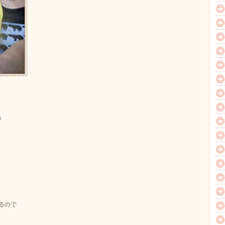
り
るので