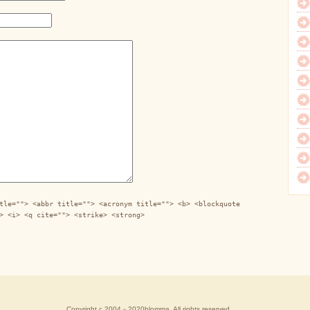
tle=""> <abbr title=""> <acronym title=""> <b> <blockquote
> <i> <q cite=""> <strike> <strong>
Copyright c 2004－2020blomma, All rights reserved.