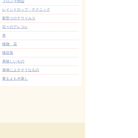
ブロンマ周辺
レインドロップ・テクニック
新型コロナウイルス
日々のアレコレ
本
植物 花
猫店長
美味しいもの
身体によさそうなもの
黄土よもぎ蒸し