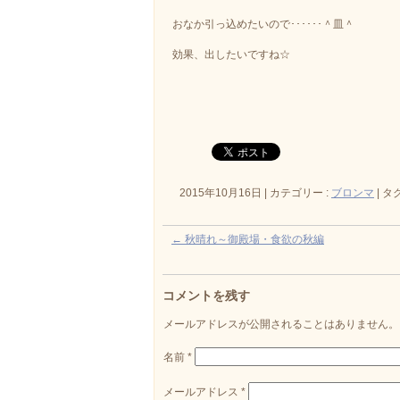
おなか引っ込めたいので･･････＾皿＾
効果、出したいですね☆
2015年10月16日
|
カテゴリー :
ブロンマ
|
タグ
←
秋晴れ～御殿場・食欲の秋編
コメントを残す
メールアドレスが公開されることはありません
名前
*
メールアドレス
*