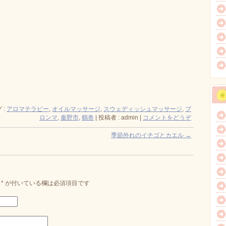
 :
アロマテラピー
,
オイルマッサージ
,
スウェディッシュマッサージ
,
ブ
ロンマ
,
秦野市
,
鶴巻
|
投稿者 : admin
|
コメントをどうぞ
季節外れのイチゴとカエル
→
。
*
が付いている欄は必須項目です