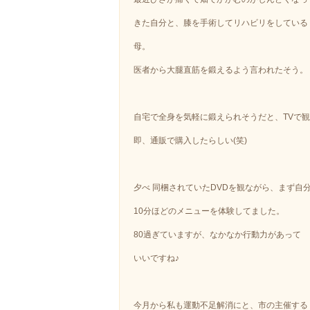
きた自分と、膝を手術してリハビリをしている
母。
医者から大腿直筋を鍛えるよう言われたそう。
自宅で全身を気軽に鍛えられそうだと、TVで
即、通販で購入したらしい(笑)
夕べ 同梱されていたDVDを観ながら、まず自
10分ほどのメニューを体験してました。
80過ぎていますが、なかなか行動力があって
いいですね♪
今月から私も運動不足解消にと、市の主催する