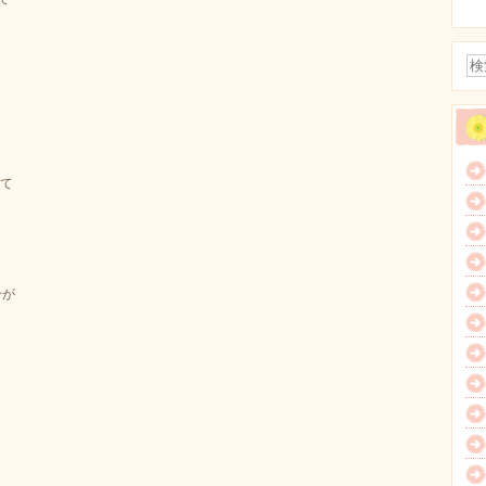
観て
分が