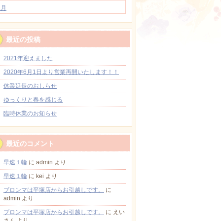
1月
最近の投稿
2021年迎えました
2020年6月1日より営業再開いたします！！
休業延長のおしらせ
ゆっくりと春を感じる
臨時休業のお知らせ
最近のコメント
早速１輪
に
admin
より
早速１輪
に
kei
より
ブロンマは平塚店からお引越しです。
に
admin
より
ブロンマは平塚店からお引越しです。
に
えい
さん
より