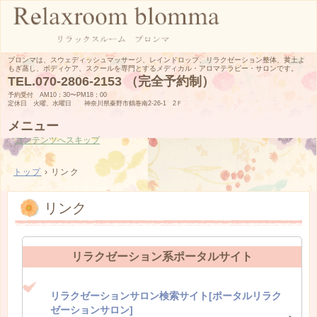
ブロンマは、スウェディッシュマッサージ、レインドロップ、リラクゼーション整体、黄土よ
もぎ蒸し、ボディケア、スクールを専門とするメディカル・アロマテラピー・サロンです。
TEL.
070-2806-2153 （完全予約制）
予約受付 AM10：30〜PM18：00
定休日 火曜、水曜日 神奈川県秦野市鶴巻南2-26-1 2Ｆ
メニュー
コンテンツへスキップ
トップ
›
リンク
リンク
リラクゼーション系ポータルサイト
リラクゼーションサロン検索サイト[ポータルリラク
ゼーションサロン]