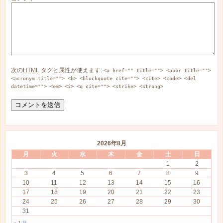
次の
HTML
タグと属性が使えます:
<a href="" title=""> <abbr title="">
<acronym title=""> <b> <blockquote cite=""> <cite> <code> <del
datetime=""> <em> <i> <q cite=""> <strike> <strong>
2026年8月
月
火
水
木
金
土
日
1
2
3
4
5
6
7
8
9
10
11
12
13
14
15
16
17
18
19
20
21
22
23
24
25
26
27
28
29
30
31