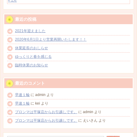
« 1月
最近の投稿
2021年迎えました
2020年6月1日より営業再開いたします！！
休業延長のおしらせ
ゆっくりと春を感じる
臨時休業のお知らせ
最近のコメント
早速１輪
に
admin
より
早速１輪
に
kei
より
ブロンマは平塚店からお引越しです。
に
admin
より
ブロンマは平塚店からお引越しです。
に
えいさん
より