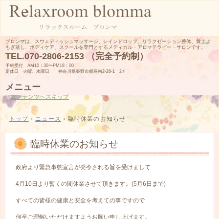
ブロンマは、スウェディッシュマッサージ、レインドロップ、リラクゼーション整体、黄土よ
もぎ蒸し、ボディケア、スクールを専門とするメディカル・アロマテラピー・サロンです。
TEL.
070-2806-2153 （完全予約制）
予約受付 AM10：30〜PM18：00
定休日 火曜、水曜日 神奈川県秦野市鶴巻南2-26-1 2Ｆ
メニュー
コンテンツへスキップ
トップ
›
ニュース
›
臨時休業のお知らせ
臨時休業のお知らせ
政府より緊急事態宣言が発令される旨を受けまして
4月10日より暫くの間休業させて頂きます。(5月6日まで)
すべての皆様の健康と安全を考えての事ですので
何卒ご理解いただけますようお願い申し上げます。