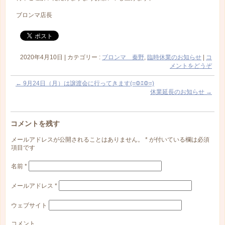
ブロンマ店長
2020年4月10日
|
カテゴリー :
ブロンマ 秦野
,
臨時休業のお知らせ
|
コ
メントをどうぞ
←
9月24日（月）は譲渡会に行ってきます(=ΦｴΦ=)
休業延長のお知らせ
→
コメントを残す
メールアドレスが公開されることはありません。
*
が付いている欄は必須
項目です
名前
*
メールアドレス
*
ウェブサイト
コメント